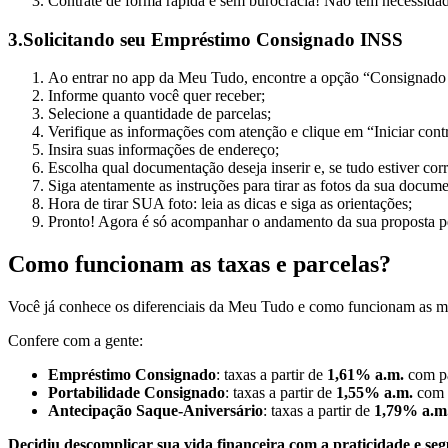
Contrate de forma rápida e sem burocracia! Não tem necessida
3.Solicitando seu Empréstimo Consignado INSS
Ao entrar no app da Meu Tudo, encontre a opção “Consignado IN
Informe quanto você quer receber;
Selecione a quantidade de parcelas;
Verifique as informações com atenção e clique em “Iniciar cont
Insira suas informações de endereço;
Escolha qual documentação deseja inserir e, se tudo estiver cor
Siga atentamente as instruções para tirar as fotos da sua docum
Hora de tirar SUA foto: leia as dicas e siga as orientações;
Pronto! Agora é só acompanhar o andamento da sua proposta p
Como funcionam as taxas e parcelas?
Você já conhece os diferenciais da Meu Tudo e como funcionam as m
Confere com a gente:
Empréstimo Consignado
: taxas a partir de
1,61% a.m.
com p
Portabilidade Consignado
: taxas a partir de
1,55% a.m.
com 
Antecipação Saque-Aniversário
: taxas a partir de
1,79% a.m
Decidiu descomplicar sua vida financeira com a praticidade e s