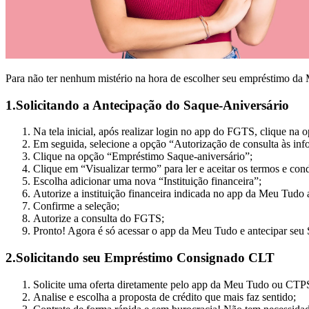
Para não ter nenhum mistério na hora de escolher seu empréstimo da M
1.Solicitando a Antecipação do Saque-Aniversário
Na tela inicial, após realizar login no app do FGTS, clique na o
Em seguida, selecione a opção “Autorização de consulta às i
Clique na opção “Empréstimo Saque-aniversário”;
Clique em “Visualizar termo” para ler e aceitar os termos e co
Escolha adicionar uma nova “Instituição financeira”;
Autorize a instituição financeira indicada no app da Meu Tudo
Confirme a seleção;
Autorize a consulta do FGTS;
Pronto! Agora é só acessar o app da Meu Tudo e antecipar seu
2.Solicitando seu Empréstimo Consignado CLT
Solicite uma oferta diretamente pelo app da Meu Tudo ou CTPS
Analise e escolha a proposta de crédito que mais faz sentido;