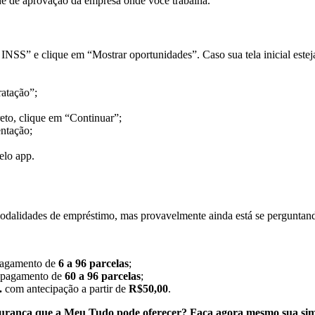
de de aprovação da empresa onde você trabalha.
SS” e clique em “Mostrar oportunidades”. Caso sua tela inicial estej
ratação”;
reto, clique em “Continuar”;
entação;
elo app.
odalidades de empréstimo, mas provavelmente ainda está se perguntan
agamento de
6 a 96 parcelas
;
pagamento de
60 a 96 parcelas
;
.
com antecipação a partir de
R$50,00
.
egurança que a Meu Tudo pode oferecer?
Faça agora mesmo sua sim