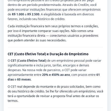
Um empréstimo pessoal é um crédito projetado para ser pago
dentro de um período predeterminado. Através do CredOn, você
pode encontrar instituições financeiras que oferecem empréstimos
de
R$ 1.000
a
R$ 2.500
. A elegibilidade é baseada em diversos
fatores, incluindo seu histórico de crédito.
Cada instituição financeira tem seus próprios termos e condições,
por isso é importante comparar suas opções. Não somos uma
instituição financeira direta — conectamos usuários a provedores
que podem atender às suas necessidades.
CET (Custo Efetivo Total) e Duração do Empréstimo
O
CET (Custo Efetivo Total)
de um empréstimo pessoal pode variar
significativamente e inclui juros, tarifas, encargos e demais
despesas. Na nossa rede de parceiros, o CET pode variar
aproximadamente entre
20% e 450% ao ano
, com prazos entre
61
dias
e
60 meses
.
O CET real depende do montante e do prazo solicitados, bem como
do seu histórico de crédito. Se lhe for oferecido um empréstimo, você
terá a oportunidade de revisar a proposta final antes de aceitar os
termos.