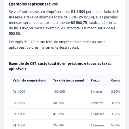
Exemplos representativos
Se você solicitasse um empréstimo de
R$ 2.500
por um período de
6
meses
e a taxa de abertura fosse de
3,5% (R$ 87,50)
, suas parcelas
mensais seriam de aproximadamente
R$ 508,75
, totalizando cerca
de
R$ 3.052,50
. Nesse exemplo, o custo total estimado seria de
R$
552,50
.
Exemplo de CET: custo total do empréstimo e todas as taxas
aplicáveis (valores meramente ilustrativos).
Exemplo de CET: custo total do empréstimo e todas as taxas
aplicáveis.
Valor do empréstimo
Taxa de juros anual
Prazo
Comissão 
R$ 1.000
100,00%
6 meses
3,50%
R$ 1.500
60,00%
6 meses
3,50%
R$ 2.000
41,98%
12 meses
3,50%
R$ 2.500
35,00%
12 meses
5,00%