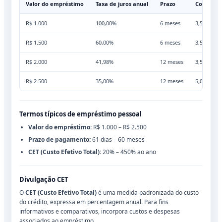
Valor do empréstimo
Taxa de juros anual
Prazo
Comissão
R$ 1.000
100,00%
6 meses
3,50%
R$ 1.500
60,00%
6 meses
3,50%
R$ 2.000
41,98%
12 meses
3,50%
R$ 2.500
35,00%
12 meses
5,00%
Termos típicos de empréstimo pessoal
Valor do empréstimo:
R$ 1.000 – R$ 2.500
Prazo de pagamento:
61 dias – 60 meses
CET (Custo Efetivo Total):
20% – 450% ao ano
Divulgação CET
O
CET (Custo Efetivo Total)
é uma medida padronizada do custo
do crédito, expressa em percentagem anual. Para fins
informativos e comparativos, incorpora custos e despesas
associados ao empréstimo.